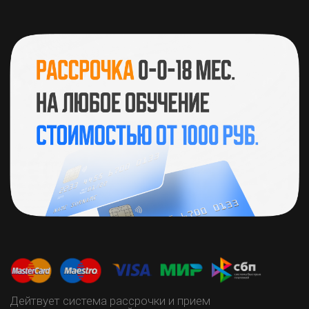
Дейтвует система рассрочки и прием
иностранных платежей по картам
© 2025 Копирование и распространение
информации данного сайта запрещено
Пользовательское соглашение
Обработка персональных данных
Договор оферты
Карта сайта
ИП Зарубежная Людмила
Валерьевна
ИНН 132811256785
ОГРНИП 323130000032419
+7 (937) 515 06-60