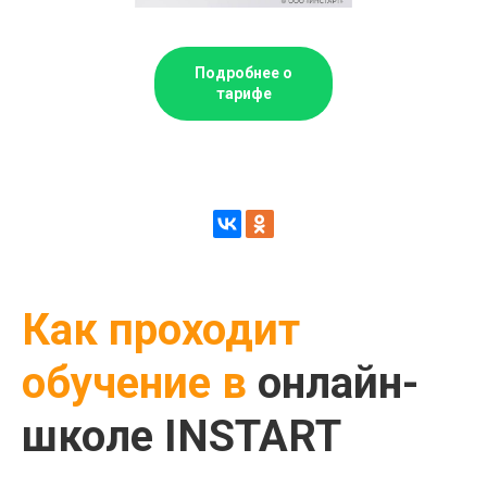
Дейтвует система рассрочки и прием
Подробнее о
иностранных платежей по картам
тарифе
© 2026 Копирование и распространение
информации данного сайта запрещено
Пользовательское соглашение
Политика конфиденциальности
Обработка персональных данных
Договор оферты
Карта сайта
ИП Зарубежная Людмила
Как проходит
Валерьевна
ИНН 132811256785
ОГРНИП 323130000032419
обучение
в
онлайн-
https://vk.com/instart_lysia
+7 (937) 515 06-60
школе INSTART