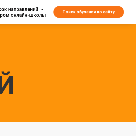
сок направлений
Поиск обучения по сайту
ором онлайн-школы
Й